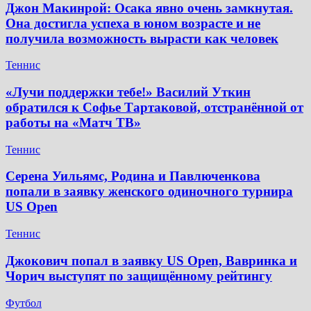
Джон Макинрой: Осака явно очень замкнутая.
Она достигла успеха в юном возрасте и не
получила возможность вырасти как человек
Теннис
«Лучи поддержки тебе!» Василий Уткин
обратился к Софье Тартаковой, отстранённой от
работы на «Матч ТВ»
Теннис
Серена Уильямс, Родина и Павлюченкова
попали в заявку женского одиночного турнира
US Open
Теннис
Джокович попал в заявку US Open, Вавринка и
Чорич выступят по защищённому рейтингу
Футбол