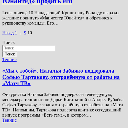
Юнайтед» продать его
Lenta.ruиещё 10 Нападающий Криштиану Роналду выразил
желание покинуть «Манчестер Юнайтед» и обратился к
руководству команды. Его…
Пагинация
Назад
1
…
9
10
записей
Поиск
Поиск
Теннис
«Мы с тобой». Наталья Забияко поддержала
Софью Тартакову, отстранённую от работы на
«Матч ТВ»
Фигуристка Наталья Забияко поддержала телеведущую,
менеджера теннисистов Дарьи Касаткиной и Андрея Рублёва
Софью Тартакову, сегодня отстранённую от работы на «Матч
ТВ». Напомним, Тартакова подвергла критике сегодняшний
выпуск программы «Есть тема», в котором…
Теннис