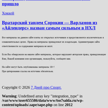
пришло
Хоккей
Вратарский тандем Сорокин — Варламов из
«Айлендерс» назван самым сильным в НХЛ
Все материалы на данном сайте взяты из открытых источников и предоставляются исключительно в
ознакомительных целях. Права на материалы принадлежат их владельцам. Администрация сайта
ответственности за содержание материала не несет.
Если Вы обнаружили на нашем сайте материалы, которые нарушают авторские права, принадлежащие
Вам, Вашей компании или организации, пожалуйста, сообщите нам.
На сайте могут быть опубликованы материалы 18+!
При цитировании ссылка на источник обязательна.
Copyright © 2026
7 Дней про Спорт.
Warning
: Undefined array key "integration_type" in
/var/www/user655586/data/www/tso7salda.ru/wp-
content/uploads/.sape/sape.php
on line
2012