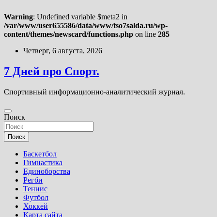
Warning
: Undefined variable $meta2 in
/var/www/user655586/data/www/tso7salda.ru/wp-
content/themes/newscard/functions.php
on line
285
Перейти
Четверг, 6 августа, 2026
к
содержимому
7 Дней про Спорт.
Спортивный информационно-аналитический журнал.
Поиск
Поиск
Баскетбол
Гимнастика
Единоборства
Регби
Теннис
Футбол
Хоккей
Карта сайта