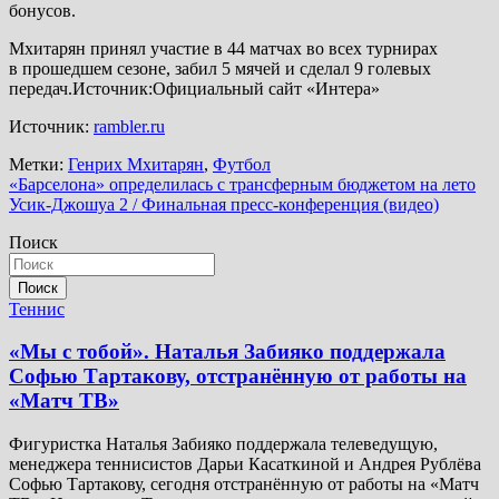
бонусов.
Мхитарян принял участие в 44 матчах во всех турнирах
в прошедшем сезоне, забил 5 мячей и сделал 9 голевых
передач.Источник:Официальный сайт «Интера»
Источник:
rambler.ru
Метки:
Генрих Мхитарян
,
Футбол
Навигация
«Барселона» определилась с трансферным бюджетом на лето
Усик-Джошуа 2 / Финальная пресс-конференция (видео)
по
Поиск
записям
Поиск
Теннис
«Мы с тобой». Наталья Забияко поддержала
Софью Тартакову, отстранённую от работы на
«Матч ТВ»
Фигуристка Наталья Забияко поддержала телеведущую,
менеджера теннисистов Дарьи Касаткиной и Андрея Рублёва
Софью Тартакову, сегодня отстранённую от работы на «Матч