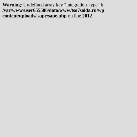
Warning
: Undefined array key "integration_type" in
/var/www/user655586/data/www/tso7salda.ru/wp-
content/uploads/.sape/sape.php
on line
2012