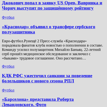
Джокович попал в заявку US Open, Вавринка и
Чорич выступят по защищённому рейтингу
Футбол
​«Краснодар» объявил о трансфере сербского
полузащитника
Евро-футбол.Руиещё 2 Пресс-служба «Краснодара»
порадовала фанатов клуба новостью о пополнении в составе.
Команду усилил полузащитник Михайло Баньяц. 22-летний
серб прошёл медицинское обследование и заключил с
«быками» трудовое соглашение. Оно рассчитано…
Футбол
КДК РФС ужесточил санкции за поведение
болельщиков с нового сезона РПЛ
Футбол
«Барселона» представила Роберта
Левандовского. Фото