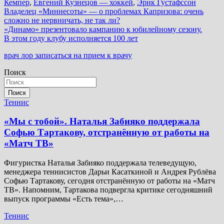
Кемпер
,
Евгений Кузнецов — хоккей
,
Эрик Густафссон
Навигация
Владелец «Миннесоты» — о проблемах Капризова: очень
сложно не нервничать, не так ли?
по
«Динамо» презентовало кампанию к юбилейному сезону.
записям
В этом году клубу исполняется 100 лет
врач лор записаться на прием к врачу
Поиск
Поиск
Теннис
«Мы с тобой». Наталья Забияко поддержала
Софью Тартакову, отстранённую от работы на
«Матч ТВ»
Фигуристка Наталья Забияко поддержала телеведущую,
менеджера теннисистов Дарьи Касаткиной и Андрея Рублёва
Софью Тартакову, сегодня отстранённую от работы на «Матч
ТВ». Напомним, Тартакова подвергла критике сегодняшний
выпуск программы «Есть тема»,…
Теннис