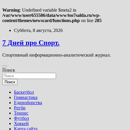
Warning
: Undefined variable $meta2 in
/var/www/user655586/data/www/tso7salda.ru/wp-
content/themes/newscard/functions.php
on line
285
Перейти
Суббота, 8 августа, 2026
к
содержимому
7 Дней про Спорт.
Спортивный информационно-аналитический журнал.
Поиск
Поиск
Баскетбол
Гимнастика
Единоборства
Регби
Теннис
Футбол
Хоккей
Карта сайта