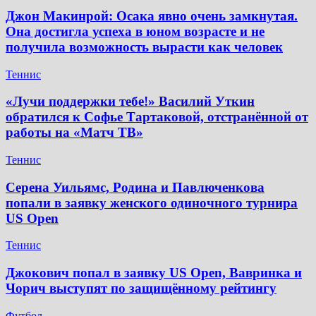
Джон Макинрой: Осака явно очень замкнутая.
Она достигла успеха в юном возрасте и не
получила возможность вырасти как человек
Теннис
«Лучи поддержки тебе!» Василий Уткин
обратился к Софье Тартаковой, отстранённой от
работы на «Матч ТВ»
Теннис
Серена Уильямс, Родина и Павлюченкова
попали в заявку женского одиночного турнира
US Open
Теннис
Джокович попал в заявку US Open, Вавринка и
Чорич выступят по защищённому рейтингу
Футбол