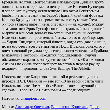
Брэйдена Холтби. Центральный нападающий Дилан Строум
должен занять второе место центра после Евгения Кузнецова
и заполнить пустоту, оставленную Никласом Бекстрёмом
(выбыл из-за операции на бедре). Правый крайний форвард
Коннор Браун укрепит первые звенья в отсутствие Тома
Уилсона (также выбыл из-за операции — на колене). Между
тем защитник Эрик Густафссон и центральный нападающий
Маркус Юханссон добавят качественной глубины составу.
Если есть один вопросительный знак, то это второй вратарь
— Чарли Линдгрен, который блистал, когда ему давали шанс,
но на его счету всего 29 матчей в НХЛ. В целом, однако, это
впечатляющий результат для генерального менеджера Брайана
Маклеллана, который находится под давлением, будучи
обязанным сохранить конкурентоспособность «Кэпс» эпохи
Алекса Овечкина после четырёх вылетов в первом раунде
подряд», — приводит слова Эль-Башира The Athletic.
Новость по теме Капризов — шестой в рейтинге лучших
игроков НХЛ, Овечкин — вне топ-10 по версии сайта лиги
Новость по теме The Athletic: «Вашингтон» — лучший по
сделкам, «Торонто» с Самсоновым — среди худших
Источник:
championat.com
Метки:
Александр Овечкин
,
Вашингтон Кэпиталз
,
Дарси