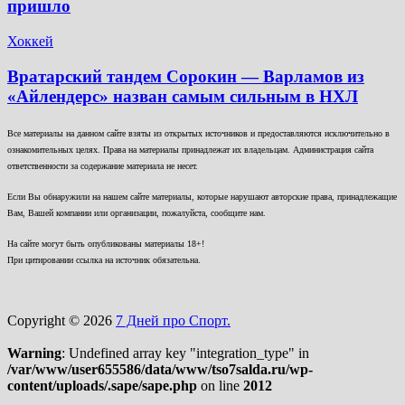
пришло
Хоккей
Вратарский тандем Сорокин — Варламов из
«Айлендерс» назван самым сильным в НХЛ
Все материалы на данном сайте взяты из открытых источников и предоставляются исключительно в
ознакомительных целях. Права на материалы принадлежат их владельцам. Администрация сайта
ответственности за содержание материала не несет.
Если Вы обнаружили на нашем сайте материалы, которые нарушают авторские права, принадлежащие
Вам, Вашей компании или организации, пожалуйста, сообщите нам.
На сайте могут быть опубликованы материалы 18+!
При цитировании ссылка на источник обязательна.
Copyright © 2026
7 Дней про Спорт.
Warning
: Undefined array key "integration_type" in
/var/www/user655586/data/www/tso7salda.ru/wp-
content/uploads/.sape/sape.php
on line
2012