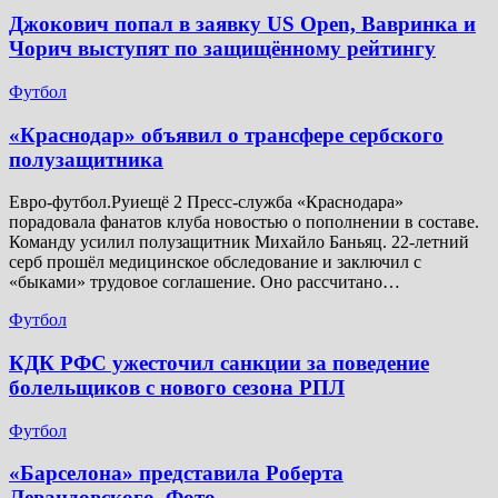
Джокович попал в заявку US Open, Вавринка и
Чорич выступят по защищённому рейтингу
Футбол
​«Краснодар» объявил о трансфере сербского
полузащитника
Евро-футбол.Руиещё 2 Пресс-служба «Краснодара»
порадовала фанатов клуба новостью о пополнении в составе.
Команду усилил полузащитник Михайло Баньяц. 22-летний
серб прошёл медицинское обследование и заключил с
«быками» трудовое соглашение. Оно рассчитано…
Футбол
КДК РФС ужесточил санкции за поведение
болельщиков с нового сезона РПЛ
Футбол
«Барселона» представила Роберта
Левандовского. Фото