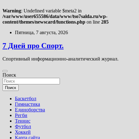
Warning
: Undefined variable $meta2 in
/var/www/user655586/data/www/tso7salda.ru/wp-
content/themes/newscard/functions.php
on line
285
Перейти
Пятница, 7 августа, 2026
к
содержимому
7 Дней про Спорт.
Спортивный информационно-аналитический журнал.
Поиск
Поиск
Баскетбол
Гимнастика
Единоборства
Регби
Теннис
Футбол
Хоккей
Карта сайта