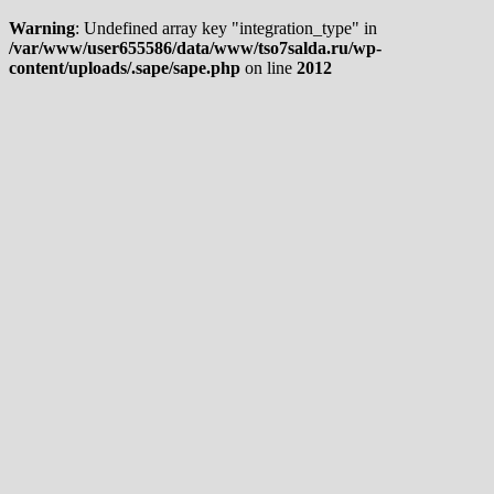
Warning
: Undefined array key "integration_type" in
/var/www/user655586/data/www/tso7salda.ru/wp-
content/uploads/.sape/sape.php
on line
2012