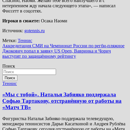
Спасибо, Наоми. Желаю тебе всего наилучшего и с
нетерпением жду начала следующего этапа», — написал
Фиссетт в соцсетях.
Игроки в сюжете:
Осака Наоми
Источник:
gotennis.ru
Метки:
Теннис
Навигация
Аккредитация СМИ на Чемпионат России по регби-пляжное
Джокович попал в заявку US Open, Вавринка и Чорич
по
выступят по защищённому рейтингу
записям
Поиск
Поиск
Теннис
«Мы с тобой». Наталья Забияко поддержала
Софью Тартакову, отстранённую от работы на
«Матч ТВ»
Фигуристка Наталья Забияко поддержала телеведущую,
менеджера теннисистов Дарьи Касаткиной и Андрея Рублёва
Софью Тартакову, сегодня отстранённую от работы на «Матч