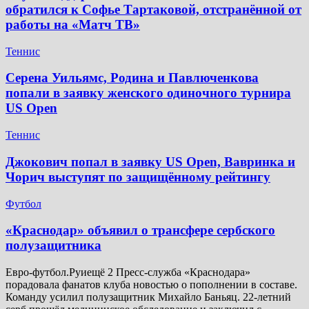
обратился к Софье Тартаковой, отстранённой от
работы на «Матч ТВ»
Теннис
Серена Уильямс, Родина и Павлюченкова
попали в заявку женского одиночного турнира
US Open
Теннис
Джокович попал в заявку US Open, Вавринка и
Чорич выступят по защищённому рейтингу
Футбол
​«Краснодар» объявил о трансфере сербского
полузащитника
Евро-футбол.Руиещё 2 Пресс-служба «Краснодара»
порадовала фанатов клуба новостью о пополнении в составе.
Команду усилил полузащитник Михайло Баньяц. 22-летний