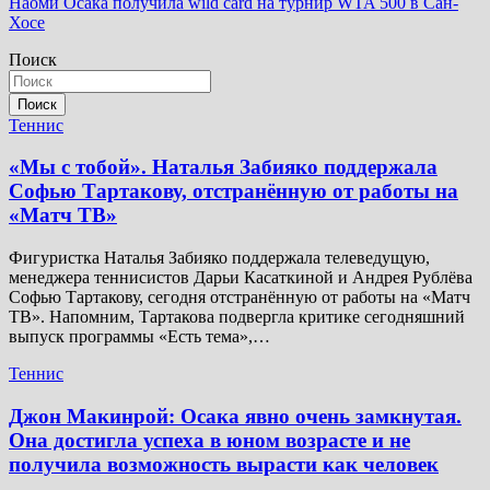
Наоми Осака получила wild card на турнир WTA 500 в Сан-
по
Хосе
записям
Поиск
Поиск
Теннис
«Мы с тобой». Наталья Забияко поддержала
Софью Тартакову, отстранённую от работы на
«Матч ТВ»
Фигуристка Наталья Забияко поддержала телеведущую,
менеджера теннисистов Дарьи Касаткиной и Андрея Рублёва
Софью Тартакову, сегодня отстранённую от работы на «Матч
ТВ». Напомним, Тартакова подвергла критике сегодняшний
выпуск программы «Есть тема»,…
Теннис
Джон Макинрой: Осака явно очень замкнутая.
Она достигла успеха в юном возрасте и не
получила возможность вырасти как человек