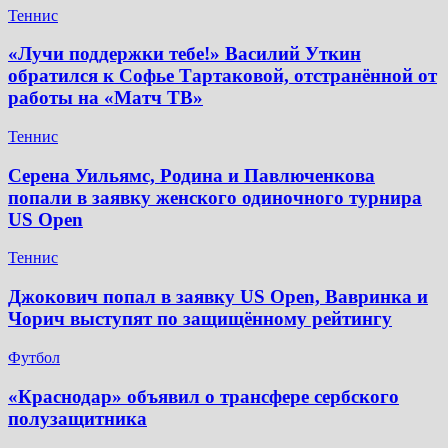
Теннис
«Лучи поддержки тебе!» Василий Уткин
обратился к Софье Тартаковой, отстранённой от
работы на «Матч ТВ»
Теннис
Серена Уильямс, Родина и Павлюченкова
попали в заявку женского одиночного турнира
US Open
Теннис
Джокович попал в заявку US Open, Вавринка и
Чорич выступят по защищённому рейтингу
Футбол
​«Краснодар» объявил о трансфере сербского
полузащитника