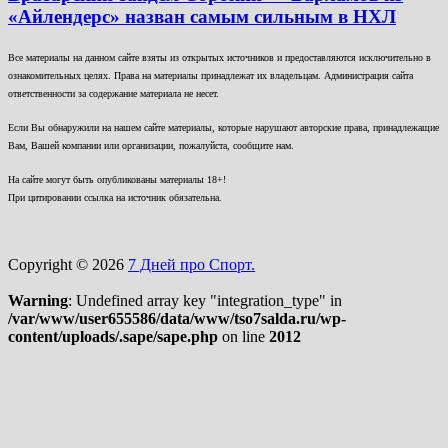
«Айлендерс» назван самым сильным в НХЛ
Все материалы на данном сайте взяты из открытых источников и предоставляются исключительно в
ознакомительных целях. Права на материалы принадлежат их владельцам. Администрация сайта
ответственности за содержание материала не несет.
Если Вы обнаружили на нашем сайте материалы, которые нарушают авторские права, принадлежащие
Вам, Вашей компании или организации, пожалуйста, сообщите нам.
На сайте могут быть опубликованы материалы 18+!
При цитировании ссылка на источник обязательна.
Copyright © 2026
7 Дней про Спорт.
Warning
: Undefined array key "integration_type" in
/var/www/user655586/data/www/tso7salda.ru/wp-
content/uploads/.sape/sape.php
on line
2012