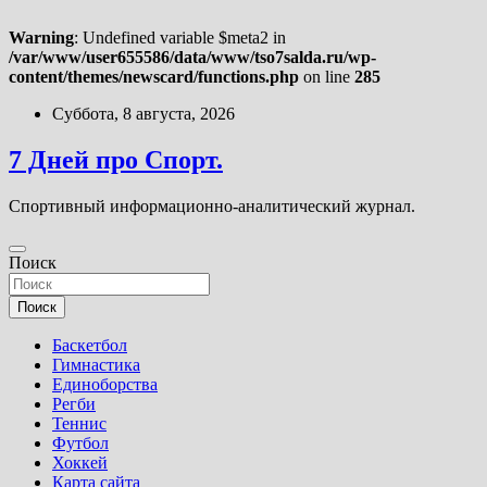
Warning
: Undefined variable $meta2 in
/var/www/user655586/data/www/tso7salda.ru/wp-
content/themes/newscard/functions.php
on line
285
Перейти
Суббота, 8 августа, 2026
к
содержимому
7 Дней про Спорт.
Спортивный информационно-аналитический журнал.
Поиск
Поиск
Баскетбол
Гимнастика
Единоборства
Регби
Теннис
Футбол
Хоккей
Карта сайта