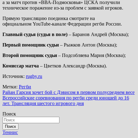
а за матч против «ВВА-Подмосковья» ЦСКА получили
техническое поражение из-за проблем с заявкой игроков.
Прямую трансляцию поединка смотрите на
официальном YouTube-канале Федерации регби России.
Главный судья (судья в поле)
– Баранов Андрей (Москва);
Первый помощник судьи
– Рыжков Антон (Москва);
Второй помощник судьи
– Подсобляева Мария (Москва);
Комиссар матча
– Цветков Александр (Москва).
Источник:
rugby.ru
Метки:
Регби
Навигация
Райан Гарсия хочет бой с Дэвисом в первом полусреднем весе
Всероссийские соревнования по регби среди юношей до 16
по
лет. Трансляция шестого игрового дня
записям
Поиск
Поиск
Теннис