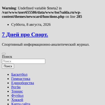
Warning
: Undefined variable $meta2 in
/var/www/user655586/data/www/tso7salda.ru/wp-
content/themes/newscard/functions.php
on line
285
Перейти
Суббота, 8 августа, 2026
к
содержимому
7 Дней про Спорт.
Спортивный информационно-аналитический журнал.
Поиск
Поиск
Баскетбол
Гимнастика
Единоборства
Регби
Теннис
Футбол
Хоккей
Карта сайта