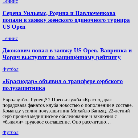
Теннис
Серена Уильямс, Родина и Павлюченкова
попали в заявку женского одиночного турнира
US Open
Теннис
Джокович попал в заявку US Open, Вавринка и
Чорич выступят по защищённому рейтингу
Футбол
​«Краснодар» объявил о трансфере сербского
полузащитника
Евро-футбол.Руиещё 2 Пресс-служба «Краснодара»
порадовала фанатов клуба новостью о пополнении в составе.
Команду усилил полузащитник Михайло Баньяц. 22-летний
серб прошёл медицинское обследование и заключил с
«быками» трудовое соглашение. Оно рассчитано…
Футбол