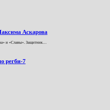
Максима Аскарова
това» и «Славы». Защитник…
о регби-7