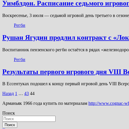
Уимблдон. Расписание седьмого игровог
Воскресенье, 3 июля — седьмой игровой день третьего в сез
Регби
Рушан Ягудин продлил контракт с «Ло
Воспитанник пензенского регби остаётся в рядах «железнодор
Регби
Результаты первого игрового дня VIII 
В Ессентуках подошел к концу первый игровой день VIII Всер
Пагинация
Назад
1
…
43
44
записей
Арманьяк 1966 года купить по материалам
http://www.cognac-wh
Поиск
Поиск