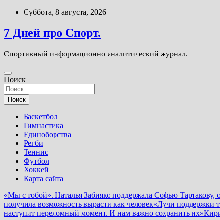
Перейти
Суббота, 8 августа, 2026
к
содержимому
7 Дней про Спорт.
Спортивный информационно-аналитический журнал.
Поиск
Поиск
Баскетбол
Гимнастика
Единоборства
Регби
Теннис
Футбол
Хоккей
Карта сайта
«Мы с тобой». Наталья Забияко поддержала Софью Тартакову, 
получила возможность вырасти как человек
«Лучи поддержки т
наступит переломный момент. И нам важно сохранить их»
Кири