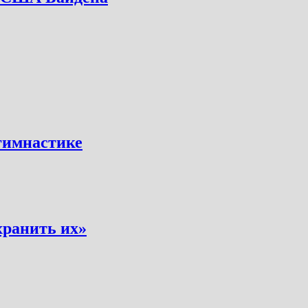
 гимнастике
хранить их»