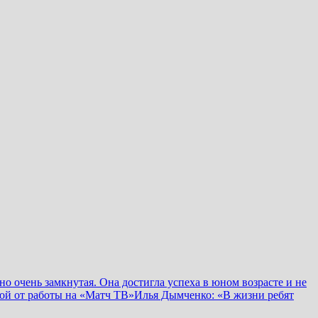
о очень замкнутая. Она достигла успеха в юном возрасте и не
ой от работы на «Матч ТВ»
Илья Дымченко: «В жизни ребят