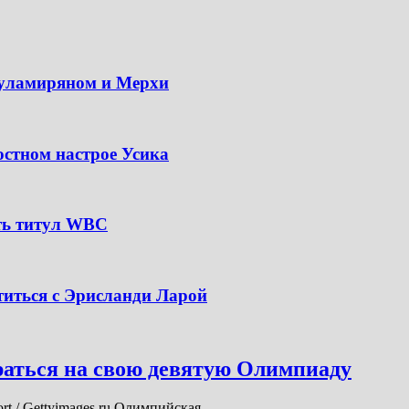
Гуламиряном и Мерхи
остном настрое Усика
ать титул WBC
титься с Эрисланди Ларой
раться на свою девятую Олимпиаду
port / Gettyimages.ru Олимпийская…