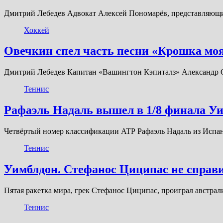
Дмитрий Лебедев Адвокат Алексей Пономарёв, представляющи
Хоккей
Овечкин спел часть песни «Крошка моя
Дмитрий Лебедев Капитан «Вашингтон Кэпиталз» Александр О
Теннис
Рафаэль Надаль вышел в 1/8 финала У
Четвёртый номер классификации ATP Рафаэль Надаль из Испан
Теннис
Уимблдон. Стефанос Циципас не справ
Пятая ракетка мира, грек Стефанос Циципас, проиграл австра
Теннис