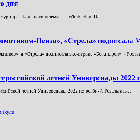
о дня
оне турнира «Большого шлема» — Wimbledon. На…
комотивом-Пенза», «Стрела» подписала 
ожников», а «Стрела» подписала экс-игрока «Богатырей», «Рос
Всероссийской летней Универсиады 2022 п
оссийской летней Универсиады 2022 по регби-7. Результаты…
isky.ru
.