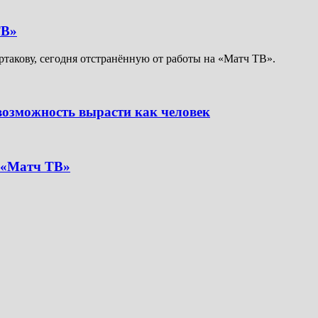
ТВ»
такову, сегодня отстранённую от работы на «Матч ТВ».
возможность вырасти как человек
а «Матч ТВ»