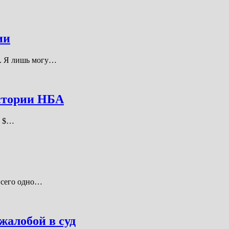
ии
о. Я лишь могу…
стории НБА
т $…
 всего одно…
жалобой в суд