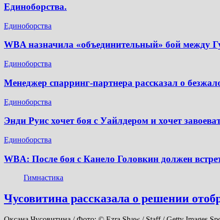
Единоборства.
Единоборства
WBA назначила «объединительный» бой между 
Единоборства
Менеджер спарринг-партнера рассказал о безжал
Единоборства
Энди Руис хочет боя с Уайлдером и хочет завоев
Единоборства
WBA: После боя с Канело Головкин должен встре
Гимнастика
Чусовитина рассказала о решении отоб
Оксана Чусовитина / Фото: © Ezra Shaw / Staff / Getty Images S