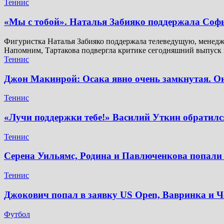
Теннис
«Мы с тобой». Наталья Забияко поддержала Соф
Фигуристка Наталья Забияко поддержала телеведущую, менедж
Напомним, Тартакова подвергла критике сегодняшний выпуск
Теннис
Джон Макинрой: Осака явно очень замкнутая. Она
Теннис
«Лучи поддержки тебе!» Василий Уткин обратилс
Теннис
Серена Уильямс, Родина и Павлюченкова попали 
Теннис
Джокович попал в заявку US Open, Вавринка и 
Футбол