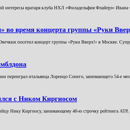
й интересы вратаря клуба НХЛ «Филадельфия Флайерз» Ивана 
» во время концерта группы «Руки Ввер
вечкин посетил концерт группы «Руки Вверх!» в Москве. Супр
имблдона
ии переиграл итальянца Лоренцо Сонего, занимающего 54-е ме
ился с Ником Киргиосом
лийцу Нику Киргиосу, занимающему 40-ю строчку рейтинга ATP,