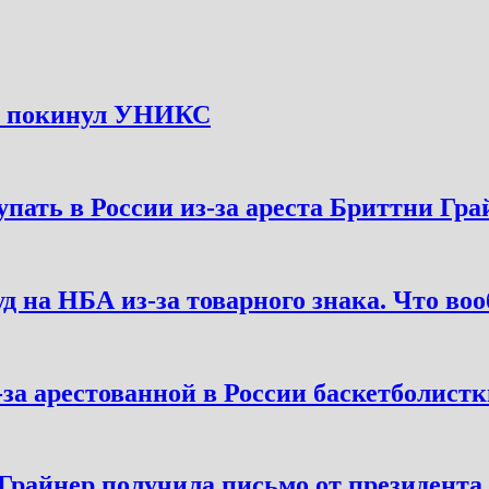
я покинул УНИКС
ать в России из-за ареста Бриттни Гра
уд на НБА из-за товарного знака. Что во
а арестованной в России баскетболистк
 Грайнер получила письмо от президент