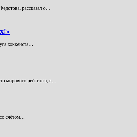
Федотова, рассказал о…
х!»
уга хоккеиста…
сто мирового рейтинга, в…
 со счётом…