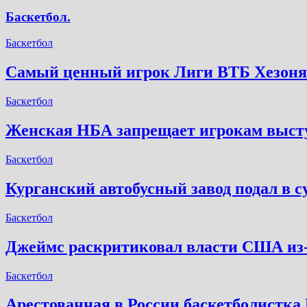
Баскетбол.
Баскетбол
Самый ценный игрок Лиги ВТБ Хезон
Баскетбол
Женская НБА запрещает игрокам выступ
Баскетбол
Курганский автобусный завод подал в с
Баскетбол
Джеймс раскритиковал власти США из-з
Баскетбол
Арестованная в России баскетболистка