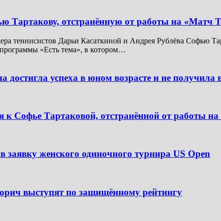
ью Тартакову, отстранённую от работы на «Матч 
ера теннисистов Дарьи Касаткиной и Андрея Рублёва Софью Тар
 программы «Есть тема», в котором…
 достигла успеха в юном возрасте и не получила 
я к Софье Тартаковой, отстранённой от работы н
в заявку женского одиночного турнира US Open
Чорич выступят по защищённому рейтингу