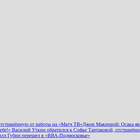
отстранённую от работы на «Матч ТВ»
Джон Макинрой: Осака явн
ебе!» Василий Уткин обратился к Софье Тартаковой, отстранённ
лл Губин перешел в «ВВА-Подмосковье»