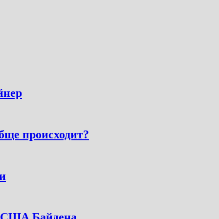
йнер
обще происходит?
и
а США Байдена