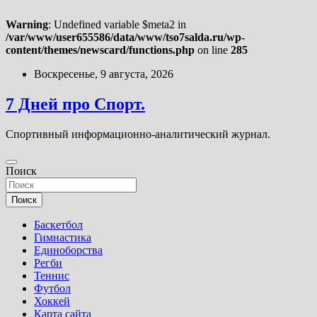
Warning
: Undefined variable $meta2 in
/var/www/user655586/data/www/tso7salda.ru/wp-
content/themes/newscard/functions.php
on line
285
Перейти
Воскресенье, 9 августа, 2026
к
содержимому
7 Дней про Спорт.
Спортивный информационно-аналитический журнал.
Поиск
Поиск
Баскетбол
Гимнастика
Единоборства
Регби
Теннис
Футбол
Хоккей
Карта сайта