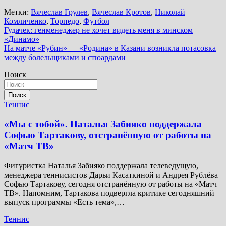
Метки:
Вячеслав Грулев
,
Вячеслав Кротов
,
Николай
Комличенко
,
Торпедо
,
Футбол
Навигация
Гудачек: генменеджер не хочет видеть меня в минском
«Динамо»
по
На матче «Рубин» — «Родина» в Казани возникла потасовка
записям
между болельщиками и стюардами
Поиск
Поиск
Теннис
«Мы с тобой». Наталья Забияко поддержала
Софью Тартакову, отстранённую от работы на
«Матч ТВ»
Фигуристка Наталья Забияко поддержала телеведущую,
менеджера теннисистов Дарьи Касаткиной и Андрея Рублёва
Софью Тартакову, сегодня отстранённую от работы на «Матч
ТВ». Напомним, Тартакова подвергла критике сегодняшний
выпуск программы «Есть тема»,…
Теннис