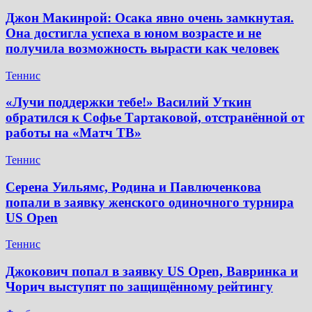
Джон Макинрой: Осака явно очень замкнутая.
Она достигла успеха в юном возрасте и не
получила возможность вырасти как человек
Теннис
«Лучи поддержки тебе!» Василий Уткин
обратился к Софье Тартаковой, отстранённой от
работы на «Матч ТВ»
Теннис
Серена Уильямс, Родина и Павлюченкова
попали в заявку женского одиночного турнира
US Open
Теннис
Джокович попал в заявку US Open, Вавринка и
Чорич выступят по защищённому рейтингу