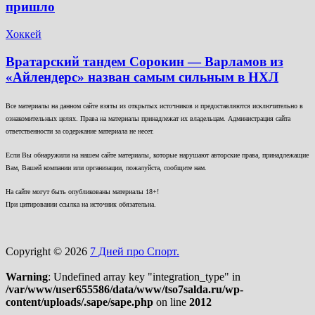
пришло
Хоккей
Вратарский тандем Сорокин — Варламов из
«Айлендерс» назван самым сильным в НХЛ
Все материалы на данном сайте взяты из открытых источников и предоставляются исключительно в
ознакомительных целях. Права на материалы принадлежат их владельцам. Администрация сайта
ответственности за содержание материала не несет.
Если Вы обнаружили на нашем сайте материалы, которые нарушают авторские права, принадлежащие
Вам, Вашей компании или организации, пожалуйста, сообщите нам.
На сайте могут быть опубликованы материалы 18+!
При цитировании ссылка на источник обязательна.
Copyright © 2026
7 Дней про Спорт.
Warning
: Undefined array key "integration_type" in
/var/www/user655586/data/www/tso7salda.ru/wp-
content/uploads/.sape/sape.php
on line
2012