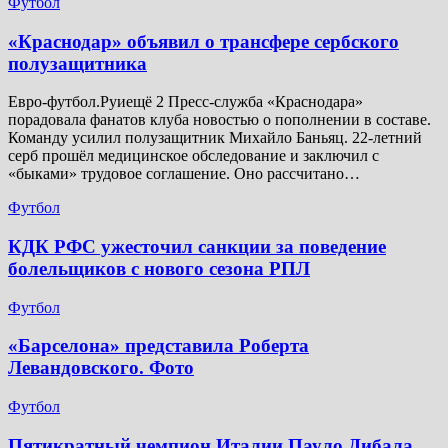
Футбол
​«Краснодар» объявил о трансфере сербского
полузащитника
Евро-футбол.Руиещё 2 Пресс-служба «Краснодара»
порадовала фанатов клуба новостью о пополнении в составе.
Команду усилил полузащитник Михайло Баньяц. 22-летний
серб прошёл медицинское обследование и заключил с
«быками» трудовое соглашение. Оно рассчитано…
Футбол
КДК РФС ужесточил санкции за поведение
болельщиков с нового сезона РПЛ
Футбол
«Барселона» представила Роберта
Левандовского. Фото
Футбол
Пятикратный чемпион Италии Пауло Дибала