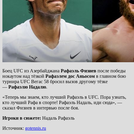
Боец UFC из Азербайджана
Рафаэль Физиев
после победы
нокаутом над тёзкой
Рафаэлем дос Аньосом
в главном бою
турнира UFC Вегас 58 бросил вызов другому тёзке
—
Рафаэлю Надалю
.
«Теперь мы знаем, кто лучший Рафаэль в UFC. Пора узнать,
кто лучший Рафа в спорте! Рафаэль Надаль,
иди сюда», —
сказал Физиев в интервью после боя.
Игроки в сюжете:
Надаль Рафаэль
Источник:
gotennis.ru