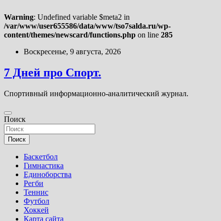
Warning
: Undefined variable $meta2 in
/var/www/user655586/data/www/tso7salda.ru/wp-
content/themes/newscard/functions.php
on line
285
Перейти
Воскресенье, 9 августа, 2026
к
содержимому
7 Дней про Спорт.
Спортивный информационно-аналитический журнал.
Поиск
Поиск
Баскетбол
Гимнастика
Единоборства
Регби
Теннис
Футбол
Хоккей
Карта сайта