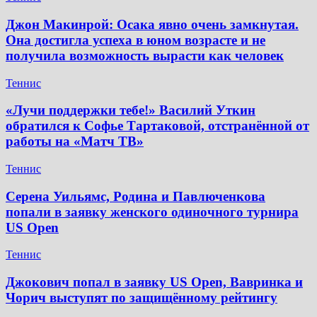
Джон Макинрой: Осака явно очень замкнутая.
Она достигла успеха в юном возрасте и не
получила возможность вырасти как человек
Теннис
«Лучи поддержки тебе!» Василий Уткин
обратился к Софье Тартаковой, отстранённой от
работы на «Матч ТВ»
Теннис
Серена Уильямс, Родина и Павлюченкова
попали в заявку женского одиночного турнира
US Open
Теннис
Джокович попал в заявку US Open, Вавринка и
Чорич выступят по защищённому рейтингу