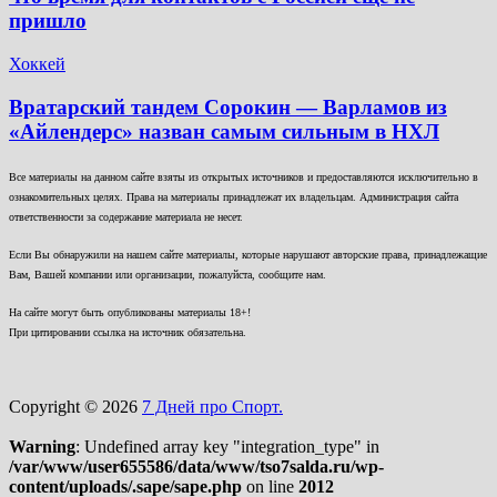
пришло
Хоккей
Вратарский тандем Сорокин — Варламов из
«Айлендерс» назван самым сильным в НХЛ
Все материалы на данном сайте взяты из открытых источников и предоставляются исключительно в
ознакомительных целях. Права на материалы принадлежат их владельцам. Администрация сайта
ответственности за содержание материала не несет.
Если Вы обнаружили на нашем сайте материалы, которые нарушают авторские права, принадлежащие
Вам, Вашей компании или организации, пожалуйста, сообщите нам.
На сайте могут быть опубликованы материалы 18+!
При цитировании ссылка на источник обязательна.
Copyright © 2026
7 Дней про Спорт.
Warning
: Undefined array key "integration_type" in
/var/www/user655586/data/www/tso7salda.ru/wp-
content/uploads/.sape/sape.php
on line
2012