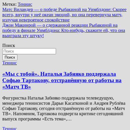
Метки:
Теннис
Навигация
Матс Виландер — о победе Рыбакиной на Уимблдоне: Скорее
всего, внутри у неё океан эмоций, но она перевернула матч,
по
излучая невероятное спокойствие
записям
Джон Макинрой — о сдержанной реакции Рыбакиной на
победу в финале Уимблдона: Кто-нибудь, скажите ей, что она
выиграла эту штуку!
Поиск
Поиск
Теннис
«Мы с тобой». Наталья Забияко поддержала
Софью Тартакову, отстранённую от работы на
«Матч ТВ»
Фигуристка Наталья Забияко поддержала телеведущую,
менеджера теннисистов Дарьи Касаткиной и Андрея Рублёва
Софью Тартакову, сегодня отстранённую от работы на «Матч
ТВ». Напомним, Тартакова подвергла критике сегодняшний
выпуск программы «Есть тема»,…
Теннис