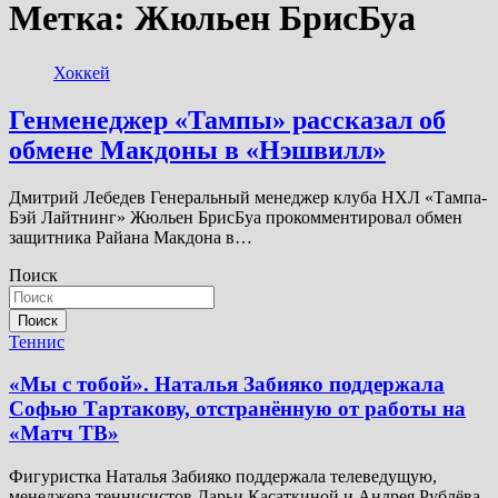
Метка:
Жюльен БрисБуа
Хоккей
Генменеджер «Тампы» рассказал об
обмене Макдоны в «Нэшвилл»
Дмитрий Лебедев Генеральный менеджер клуба НХЛ «Тампа-
Бэй Лайтнинг» Жюльен БрисБуа прокомментировал обмен
защитника Райана Макдона в…
Поиск
Поиск
Теннис
«Мы с тобой». Наталья Забияко поддержала
Софью Тартакову, отстранённую от работы на
«Матч ТВ»
Фигуристка Наталья Забияко поддержала телеведущую,
менеджера теннисистов Дарьи Касаткиной и Андрея Рублёва