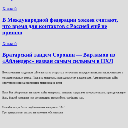
Хоккей
В Международной федерации хоккея считают,
что время для контактов с Россией ещё не
пришло
Хоккей
Вратарский тандем Сорокин — Варламов из
«Айлендерс» назван самым сильным в НХЛ
Все материалы на данном сайте взяты из открытых источников и предоставляются исключительно в
ознакомительных целях. Права на материалы принадлежат их владельцам. Администрация сайта
ответственности за содержание материала не несет.
Если Вы обнаружили на нашем сайте материалы, которые нарушают авторские права, принадлежащие
Вам, Вашей компании или организации, пожалуйста, сообщите нам.
На сайте могут быть опубликованы материалы 18+!
При цитировании ссылка на источник обязательна.