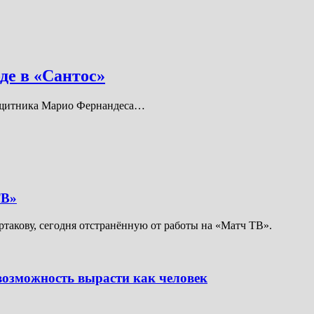
де в «Сантос»
ащитника Марио Фернандеса…
ТВ»
такову, сегодня отстранённую от работы на «Матч ТВ».
возможность вырасти как человек