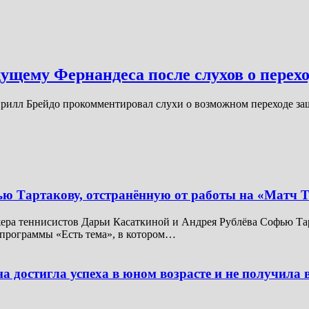
ущему Фернандеса после слухов о перехо
илл Брейдо прокомментировал слухи о возможном переходе з
ью Тартакову, отстранённую от работы на «Матч 
ера теннисистов Дарьи Касаткиной и Андрея Рублёва Софью Тар
 программы «Есть тема», в котором…
 достигла успеха в юном возрасте и не получила 