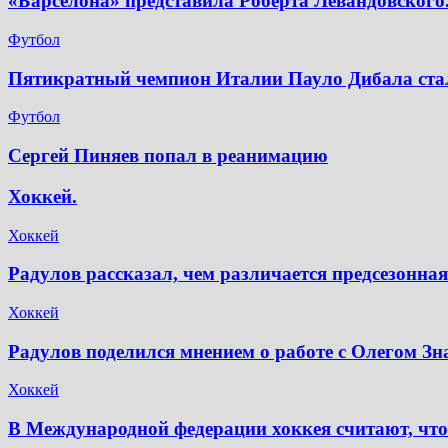
«Барселона» представила Роберта Левандовского
Футбол
Пятикратный чемпион Италии Пауло Дибала ста
Футбол
Сергей Пиняев попал в реанимацию
Хоккей.
Хоккей
Радулов рассказал, чем различается предсезонн
Хоккей
Радулов поделился мнением о работе с Олегом З
Хоккей
В Международной федерации хоккея считают, что 