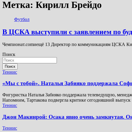
Метка:
Кирилл Брейдо
Футбол
В ЦСКА выступили с заявлением по буд
Чемпионат.comиещё 13 Директор по коммуникациям ЦСКА Кир
Поиск
Поиск
Теннис
«Мы с тобой». Наталья Забияко поддержала Соф
Фигуристка Наталья Забияко поддержала телеведущую, менедж
Напомним, Тартакова подвергла критике сегодняшний выпуск
Теннис
Джон Макинрой: Осака явно очень замкнутая. Она
Теннис