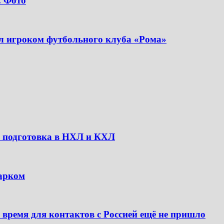
. Фото
л игроком футбольного клуба «Рома»
ая подготовка в НХЛ и КХЛ
нарком
время для контактов с Россией ещё не пришло