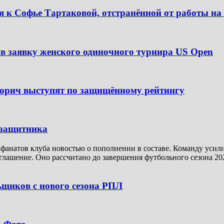
я к Софье Тартаковой, отстранённой от работы н
в заявку женского одиночного турнира US Open
Чорич выступят по защищённому рейтингу
узащитника
 фанатов клуба новостью о пополнении в составе. Команду усил
глашение. Оно рассчитано до завершения футбольного сезона 2
ьщиков с нового сезона РПЛ