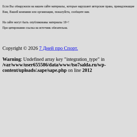
Если Вы обнаружили на нашем сайте материалы, которые нарушают авторские права, принадлежащие
Вам, Вашей компании или организации, пожалуйста, сообщите нам.
На сайте могут быть опубликованы материалы 18+!
При цитировании ссылка на источник обязательна.
Copyright © 2026
7 Дней про Спорт.
Warning
: Undefined array key "integration_type" in
/var/www/user655586/data/www/tso7salda.ru/wp-
content/uploads/.sape/sape.php
on line
2012