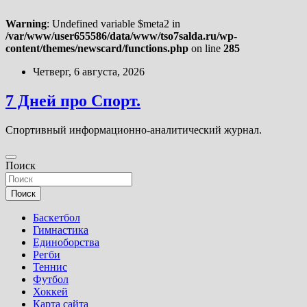
Warning
: Undefined variable $meta2 in
/var/www/user655586/data/www/tso7salda.ru/wp-
content/themes/newscard/functions.php
on line
285
Перейти
Четверг, 6 августа, 2026
к
содержимому
7 Дней про Спорт.
Спортивный информационно-аналитический журнал.
Поиск
Поиск
Баскетбол
Гимнастика
Единоборства
Регби
Теннис
Футбол
Хоккей
Карта сайта