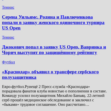
Теннис
Серена Уильямс, Родина и Павлюченкова
попали в заявку женского одиночного турнира
US Open
Теннис
Джокович попал в заявку US Open, Вавринка и
Чорич выступят по защищённому рейтингу
Футбол
​«Краснодар» объявил о трансфере сербского
полузащитника
Евро-футбол.Руиещё 2 Пресс-служба «Краснодара»
порадовала фанатов клуба новостью о пополнении в составе.
Команду усилил полузащитник Михайло Баньяц. 22-летний
серб прошёл медицинское обследование и заключил с
«быками» трудовое соглашение. Оно рассчитано…