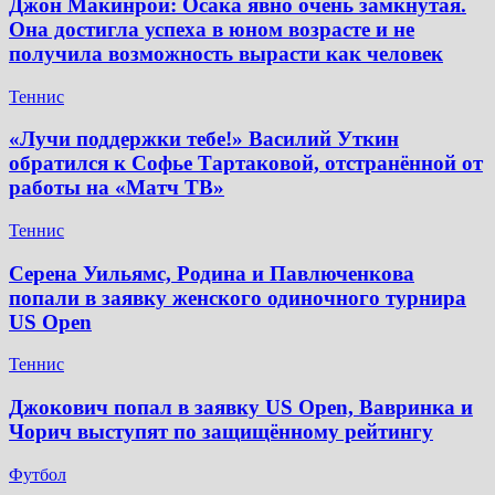
Джон Макинрой: Осака явно очень замкнутая.
Она достигла успеха в юном возрасте и не
получила возможность вырасти как человек
Теннис
«Лучи поддержки тебе!» Василий Уткин
обратился к Софье Тартаковой, отстранённой от
работы на «Матч ТВ»
Теннис
Серена Уильямс, Родина и Павлюченкова
попали в заявку женского одиночного турнира
US Open
Теннис
Джокович попал в заявку US Open, Вавринка и
Чорич выступят по защищённому рейтингу
Футбол