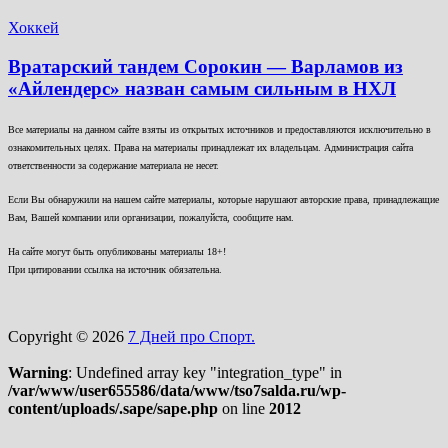
Хоккей
Вратарский тандем Сорокин — Варламов из
«Айлендерс» назван самым сильным в НХЛ
Все материалы на данном сайте взяты из открытых источников и предоставляются исключительно в
ознакомительных целях. Права на материалы принадлежат их владельцам. Администрация сайта
ответственности за содержание материала не несет.
Если Вы обнаружили на нашем сайте материалы, которые нарушают авторские права, принадлежащие
Вам, Вашей компании или организации, пожалуйста, сообщите нам.
На сайте могут быть опубликованы материалы 18+!
При цитировании ссылка на источник обязательна.
Copyright © 2026
7 Дней про Спорт.
Warning
: Undefined array key "integration_type" in
/var/www/user655586/data/www/tso7salda.ru/wp-
content/uploads/.sape/sape.php
on line
2012