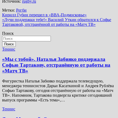
Источник:
rugby.ru
Метки:
Регби
Навигация
Кирилл Губин перешел в «ВВА-Подмосковье»
«Лучи поддержки тебе!» Василий Уткин обратился к Софье
по
Тартаковой, отстранённой от работы на «Матч ТВ»
записям
Поиск
Поиск
Теннис
«Мы с тобой». Наталья Забияко поддержала
Софью Тартакову, отстранённую от работы на
«Матч ТВ»
Фигуристка Наталья Забияко поддержала телеведущую,
менеджера теннисистов Дарьи Касаткиной и Андрея Рублёва
Софью Тартакову, сегодня отстранённую от работы на «Матч
ТВ». Напомним, Тартакова подвергла критике сегодняшний
выпуск программы «Есть тема»,…
Теннис