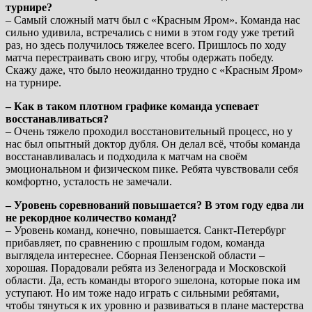
турнире?
– Самый сложный матч был с «Красным Яром». Команда нас
сильно удивила, встречались с ними в этом году уже третий
раз, но здесь получилось тяжелее всего. Пришлось по ходу
матча перестраивать свою игру, чтобы одержать победу.
Скажу даже, что было неожиданно трудно с «Красным Яром»
на турнире.
– Как в таком плотном графике команда успевает
восстанавливаться?
– Очень тяжело проходил восстановительный процесс, но у
нас был опытный доктор дубля. Он делал всё, чтобы команда
восстанавливалась и подходила к матчам на своём
эмоциональном и физическом пике. Ребята чувствовали себя
комфортно, усталость не замечали.
– Уровень соревнований повышается? В этом году едва ли
не рекордное количество команд?
– Уровень команд, конечно, повышается. Санкт-Петербург
прибавляет, по сравнению с прошлым годом, команда
выглядела интереснее. Сборная Пензенской области –
хорошая. Порадовали ребята из Зеленограда и Московской
области. Да, есть команды второго эшелона, которые пока им
уступают. Но им тоже надо играть с сильными ребятами,
чтобы тянуться к их уровню и развиваться в плане мастерства