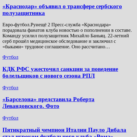
​«Краснодар» объявил о трансфере сербского
полузащитника
Евро-футбол.Руиещё 2 Пресс-служба «Краснодара»
порадовала фанатов клуба новостью о пополнении в составе.
Команду усилил полузащитник Михайло Баньяц. 22-летний
серб прошёл медицинское обследование и заключил с
«быками» трудовое соглашение. Оно рассчитано…
Футбол
КДК РФС ужесточил санкции за поведение
болельщиков с нового сезона РПЛ
Футбол
«Барселона» представила Роберта
Левандовского. Фото
Футбол
Пятикратный чемпион Италии Пауло Дибала
стал игроком футбольного клуба «Рома»