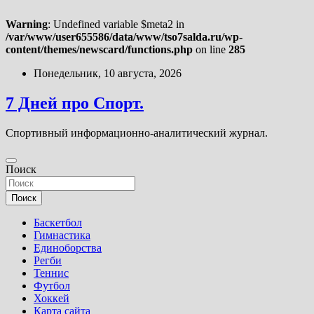
Warning
: Undefined variable $meta2 in
/var/www/user655586/data/www/tso7salda.ru/wp-
content/themes/newscard/functions.php
on line
285
Перейти
Понедельник, 10 августа, 2026
к
содержимому
7 Дней про Спорт.
Спортивный информационно-аналитический журнал.
Поиск
Поиск
Баскетбол
Гимнастика
Единоборства
Регби
Теннис
Футбол
Хоккей
Карта сайта