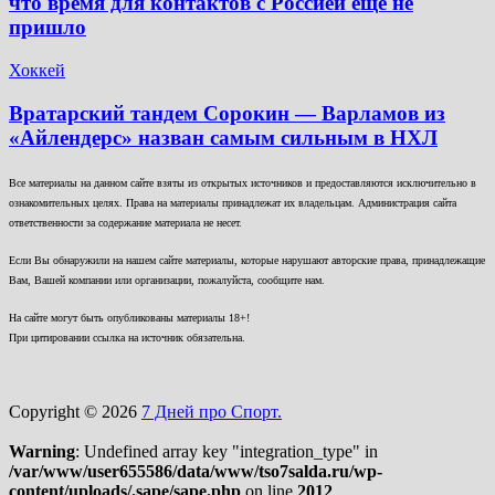
что время для контактов с Россией ещё не
пришло
Хоккей
Вратарский тандем Сорокин — Варламов из
«Айлендерс» назван самым сильным в НХЛ
Все материалы на данном сайте взяты из открытых источников и предоставляются исключительно в
ознакомительных целях. Права на материалы принадлежат их владельцам. Администрация сайта
ответственности за содержание материала не несет.
Если Вы обнаружили на нашем сайте материалы, которые нарушают авторские права, принадлежащие
Вам, Вашей компании или организации, пожалуйста, сообщите нам.
На сайте могут быть опубликованы материалы 18+!
При цитировании ссылка на источник обязательна.
Copyright © 2026
7 Дней про Спорт.
Warning
: Undefined array key "integration_type" in
/var/www/user655586/data/www/tso7salda.ru/wp-
content/uploads/.sape/sape.php
on line
2012