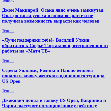
Теннис
Джон Макинрой: Осака явно очень замкнутая.
Она достигла успеха в юном возрасте и не
получила возможность вырасти как человек
Теннис
«Лучи поддержки тебе!» Василий Уткин
обратился к Софье Тартаковой, отстранённой от
работы на «Матч ТВ»
Теннис
Серена Уильямс, Родина и Павлюченкова
попали в заявку женского одиночного турнира
US Open
Теннис
Джокович попал в заявку US Open, Вавринка и
Чорич выступят по защищённому рейтингу