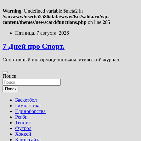
Warning
: Undefined variable $meta2 in
/var/www/user655586/data/www/tso7salda.ru/wp-
content/themes/newscard/functions.php
on line
285
Перейти
Пятница, 7 августа, 2026
к
содержимому
7 Дней про Спорт.
Спортивный информационно-аналитический журнал.
Поиск
Поиск
Баскетбол
Гимнастика
Единоборства
Регби
Теннис
Футбол
Хоккей
Карта сайта