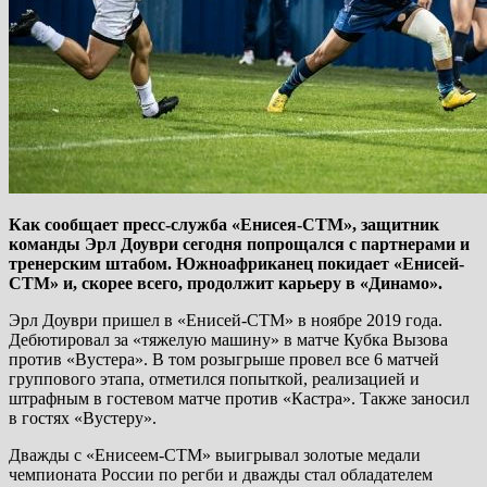
Как сообщает пресс-служба «Енисея-СТМ», защитник
команды Эрл Доуври сегодня попрощался с партнерами и
тренерским штабом. Южноафриканец покидает «Енисей-
СТМ» и, скорее всего, продолжит карьеру в «Динамо».
Эрл Доуври пришел в «Енисей-СТМ» в ноябре 2019 года.
Дебютировал за «тяжелую машину» в матче Кубка Вызова
против «Вустера». В том розыгрыше провел все 6 матчей
группового этапа, отметился попыткой, реализацией и
штрафным в гостевом матче против «Кастра». Также заносил
в гостях «Вустеру».
Дважды с «Енисеем-СТМ» выигрывал золотые медали
чемпионата России по регби и дважды стал обладателем