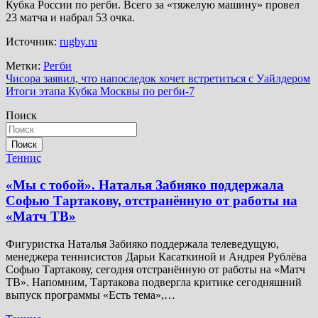
Кубка России по регби. Всего за «тяжелую машину» провел
23 матча и набрал 53 очка.
Источник:
rugby.ru
Метки:
Регби
Навигация
Чисора заявил, что напоследок хочет встретиться с Уайлдером
Итоги этапа Кубка Москвы по регби-7
по
Поиск
записям
Поиск
Теннис
«Мы с тобой». Наталья Забияко поддержала
Софью Тартакову, отстранённую от работы на
«Матч ТВ»
Фигуристка Наталья Забияко поддержала телеведущую,
менеджера теннисистов Дарьи Касаткиной и Андрея Рублёва
Софью Тартакову, сегодня отстранённую от работы на «Матч
ТВ». Напомним, Тартакова подвергла критике сегодняшний
выпуск программы «Есть тема»,…