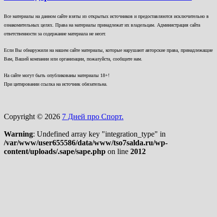
Все материалы на данном сайте взяты из открытых источников и предоставляются исключительно в
ознакомительных целях. Права на материалы принадлежат их владельцам. Администрация сайта
ответственности за содержание материала не несет.
Если Вы обнаружили на нашем сайте материалы, которые нарушают авторские права, принадлежащие
Вам, Вашей компании или организации, пожалуйста, сообщите нам.
На сайте могут быть опубликованы материалы 18+!
При цитировании ссылка на источник обязательна.
Copyright © 2026
7 Дней про Спорт.
Warning
: Undefined array key "integration_type" in
/var/www/user655586/data/www/tso7salda.ru/wp-
content/uploads/.sape/sape.php
on line
2012