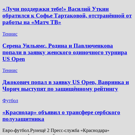
«Лучи поддержки тебе!» Василий Уткин
обратился к Софье Тартаковой, отстранённой от
работы на «Матч ТВ»
Теннис
Серена Уильямс, Родина и Павлюченкова
попали в заявку женского одиночного турнира
US Open
Теннис
Джокович попал в заявку US Open, Вавринка и
Чорич выступят по защищённому рейтингу
Футбол
​«Краснодар» объявил о трансфере сербского
полузащитника
Евро-футбол.Руиещё 2 Пресс-служба «Краснодара»