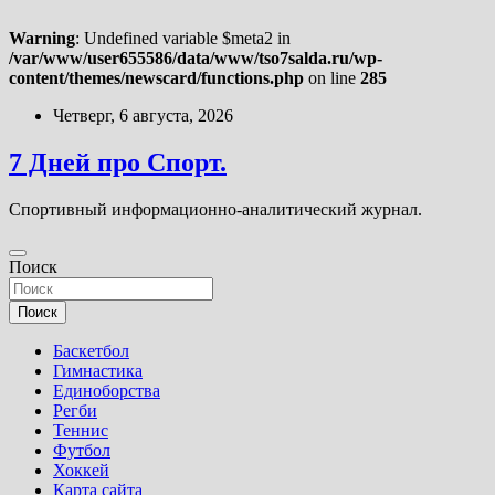
Warning
: Undefined variable $meta2 in
/var/www/user655586/data/www/tso7salda.ru/wp-
content/themes/newscard/functions.php
on line
285
Перейти
Четверг, 6 августа, 2026
к
содержимому
7 Дней про Спорт.
Спортивный информационно-аналитический журнал.
Поиск
Поиск
Баскетбол
Гимнастика
Единоборства
Регби
Теннис
Футбол
Хоккей
Карта сайта