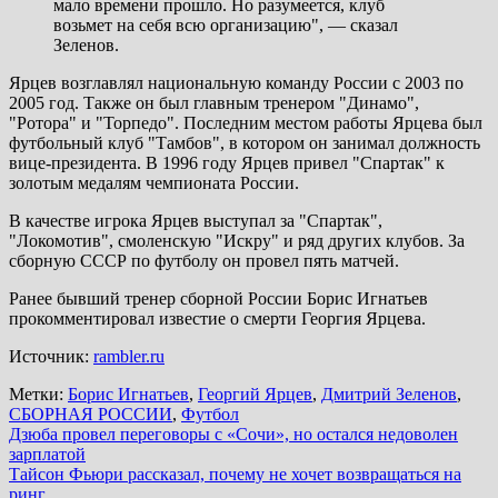
мало времени прошло. Но разумеется, клуб
возьмет на себя всю организацию", — сказал
Зеленов.
Ярцев возглавлял национальную команду России с 2003 по
2005 год. Также он был главным тренером "Динамо",
"Ротора" и "Торпедо". Последним местом работы Ярцева был
футбольный клуб "Тамбов", в котором он занимал должность
вице-президента. В 1996 году Ярцев привел "Спартак" к
золотым медалям чемпионата России.
В качестве игрока Ярцев выступал за "Спартак",
"Локомотив", смоленскую "Искру" и ряд других клубов. За
сборную СССР по футболу он провел пять матчей.
Ранее бывший тренер сборной России Борис Игнатьев
прокомментировал известие о смерти Георгия Ярцева.
Источник:
rambler.ru
Метки:
Борис Игнатьев
,
Георгий Ярцев
,
Дмитрий Зеленов
,
СБОРНАЯ РОССИИ
,
Футбол
Навигация
Дзюба провел переговоры с «Сочи», но остался недоволен
зарплатой
по
Тайсон Фьюри рассказал, почему не хочет возвращаться на
записям
ринг