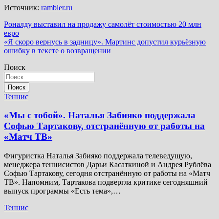
Источник:
rambler.ru
Навигация
Роналду выставил на продажу самолёт стоимостью 20 млн
евро
по
«Я скоро вернусь в задницу». Мартинс допустил курьёзную
записям
ошибку в тексте о возвращении
Поиск
Поиск
Теннис
«Мы с тобой». Наталья Забияко поддержала
Софью Тартакову, отстранённую от работы на
«Матч ТВ»
Фигуристка Наталья Забияко поддержала телеведущую,
менеджера теннисистов Дарьи Касаткиной и Андрея Рублёва
Софью Тартакову, сегодня отстранённую от работы на «Матч
ТВ». Напомним, Тартакова подвергла критике сегодняшний
выпуск программы «Есть тема»,…
Теннис