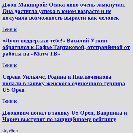
Джон Макинрой: Осака явно очень замкнутая.
Она достигла успеха в юном возрасте и не
получила возможность вырасти как человек
Теннис
«Лучи поддержки тебе!» Василий Уткин
обратился к Софье Тартаковой, отстранённой от
работы на «Матч ТВ»
Теннис
Серена Уильямс, Родина и Павлюченкова
попали в заявку женского одиночного турнира
US Open
Теннис
Джокович попал в заявку US Open, Вавринка и
Чорич выступят по защищённому рейтингу
Футбол