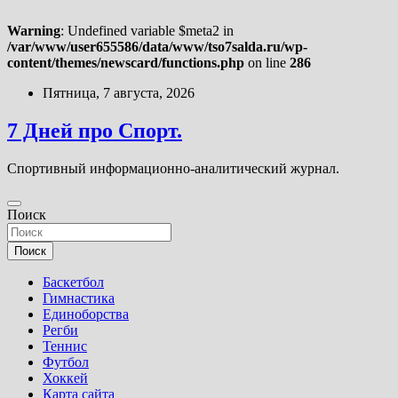
Warning
: Undefined variable $meta2 in
/var/www/user655586/data/www/tso7salda.ru/wp-
content/themes/newscard/functions.php
on line
286
Перейти
Пятница, 7 августа, 2026
к
содержимому
7 Дней про Спорт.
Спортивный информационно-аналитический журнал.
Поиск
Поиск
Баскетбол
Гимнастика
Единоборства
Регби
Теннис
Футбол
Хоккей
Карта сайта