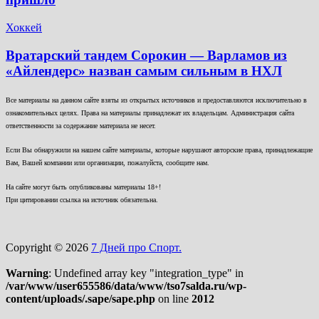
Хоккей
Вратарский тандем Сорокин — Варламов из
«Айлендерс» назван самым сильным в НХЛ
Все материалы на данном сайте взяты из открытых источников и предоставляются исключительно в
ознакомительных целях. Права на материалы принадлежат их владельцам. Администрация сайта
ответственности за содержание материала не несет.
Если Вы обнаружили на нашем сайте материалы, которые нарушают авторские права, принадлежащие
Вам, Вашей компании или организации, пожалуйста, сообщите нам.
На сайте могут быть опубликованы материалы 18+!
При цитировании ссылка на источник обязательна.
Copyright © 2026
7 Дней про Спорт.
Warning
: Undefined array key "integration_type" in
/var/www/user655586/data/www/tso7salda.ru/wp-
content/uploads/.sape/sape.php
on line
2012