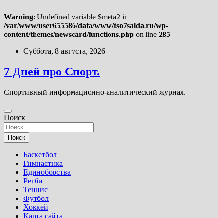
Warning
: Undefined variable $meta2 in
/var/www/user655586/data/www/tso7salda.ru/wp-
content/themes/newscard/functions.php
on line
285
Перейти
Суббота, 8 августа, 2026
к
содержимому
7 Дней про Спорт.
Спортивный информационно-аналитический журнал.
Поиск
Поиск
Баскетбол
Гимнастика
Единоборства
Регби
Теннис
Футбол
Хоккей
Карта сайта