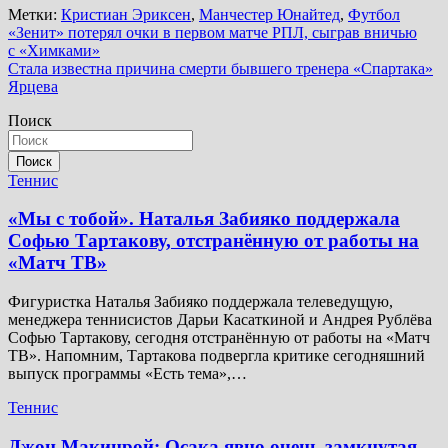
Метки:
Кристиан Эриксен
,
Манчестер Юнайтед
,
Футбол
Навигация
«Зенит» потерял очки в первом матче РПЛ, сыграв вничью
с «Химками»
по
Стала известна причина смерти бывшего тренера «Спартака»
записям
Ярцева
Поиск
Поиск
Теннис
«Мы с тобой». Наталья Забияко поддержала
Софью Тартакову, отстранённую от работы на
«Матч ТВ»
Фигуристка Наталья Забияко поддержала телеведущую,
менеджера теннисистов Дарьи Касаткиной и Андрея Рублёва
Софью Тартакову, сегодня отстранённую от работы на «Матч
ТВ». Напомним, Тартакова подвергла критике сегодняшний
выпуск программы «Есть тема»,…
Теннис
Джон Макинрой: Осака явно очень замкнутая.