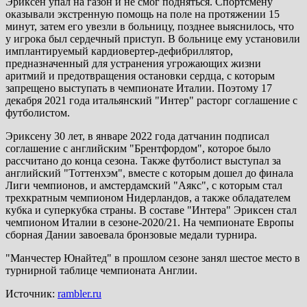
Эриксен упал на газон и не смог подняться. Спортсмену
оказывали экстренную помощь на поле на протяжении 15
минут, затем его увезли в больницу, позднее выяснилось, что
у игрока был сердечный приступ. В больнице ему установили
имплантируемый кардиовертер-дефибриллятор,
предназначенный для устранения угрожающих жизни
аритмий и предотвращения остановки сердца, с которым
запрещено выступать в чемпионате Италии. Поэтому 17
декабря 2021 года итальянский "Интер" расторг соглашение с
футболистом.
Эриксену 30 лет, в январе 2022 года датчанин подписал
соглашение с английским "Брентфордом", которое было
рассчитано до конца сезона. Также футболист выступал за
английский "Тоттенхэм", вместе с которым дошел до финала
Лиги чемпионов, и амстердамский "Аякс", с которым стал
трехкратным чемпионом Нидерландов, а также обладателем
кубка и суперкубка страны. В составе "Интера" Эриксен стал
чемпионом Италии в сезоне-2020/21. На чемпионате Европы
сборная Дании завоевала бронзовые медали турнира.
"Манчестер Юнайтед" в прошлом сезоне занял шестое место в
турнирной таблице чемпионата Англии.
Источник:
rambler.ru