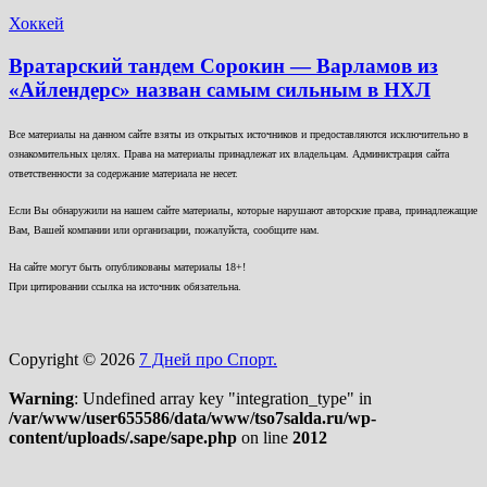
Хоккей
Вратарский тандем Сорокин — Варламов из
«Айлендерс» назван самым сильным в НХЛ
Все материалы на данном сайте взяты из открытых источников и предоставляются исключительно в
ознакомительных целях. Права на материалы принадлежат их владельцам. Администрация сайта
ответственности за содержание материала не несет.
Если Вы обнаружили на нашем сайте материалы, которые нарушают авторские права, принадлежащие
Вам, Вашей компании или организации, пожалуйста, сообщите нам.
На сайте могут быть опубликованы материалы 18+!
При цитировании ссылка на источник обязательна.
Copyright © 2026
7 Дней про Спорт.
Warning
: Undefined array key "integration_type" in
/var/www/user655586/data/www/tso7salda.ru/wp-
content/uploads/.sape/sape.php
on line
2012