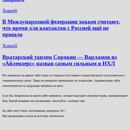
Хоккей
В Международной федерации хоккея считают,
что время для контактов с Россией ещё не
пришло
Хоккей
Вратарский тандем Сорокин — Варламов из
«Айлендерс» назван самым сильным в НХЛ
Все материалы на данном сайте взяты из открытых источников и предоставляются исключительно в
ознакомительных целях. Права на материалы принадлежат их владельцам. Администрация сайта
ответственности за содержание материала не несет.
Если Вы обнаружили на нашем сайте материалы, которые нарушают авторские права, принадлежащие
Вам, Вашей компании или организации, пожалуйста, сообщите нам.
На сайте могут быть опубликованы материалы 18+!
При цитировании ссылка на источник обязательна.