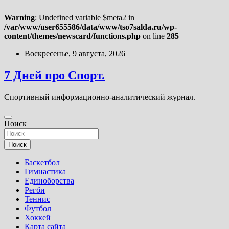
Warning
: Undefined variable $meta2 in
/var/www/user655586/data/www/tso7salda.ru/wp-
content/themes/newscard/functions.php
on line
285
Перейти
Воскресенье, 9 августа, 2026
к
содержимому
7 Дней про Спорт.
Спортивный информационно-аналитический журнал.
Поиск
Поиск
Баскетбол
Гимнастика
Единоборства
Регби
Теннис
Футбол
Хоккей
Карта сайта