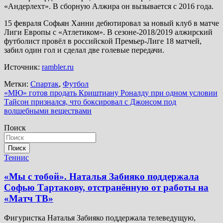
«Андерлехт». В сборную Алжира он вызывается с 2016 года.
15 февраля Софьян Ханни дебютировал за новый клуб в матче
Лиги Европы с «Атлетиком». В сезоне-2018/2019 алжирский
футболист провёл в российской Премьер-Лиге 18 матчей,
забил один гол и сделал две голевые передачи.
Источник:
rambler.ru
Метки:
Спартак
,
Футбол
Навигация
«МЮ» готов продать Криштиану Роналду при одном условии
Тайсон признался, что боксировал с Джонсом под
по
волшебными веществами
записям
Поиск
Поиск
Теннис
«Мы с тобой». Наталья Забияко поддержала
Софью Тартакову, отстранённую от работы на
«Матч ТВ»
Фигуристка Наталья Забияко поддержала телеведущую,