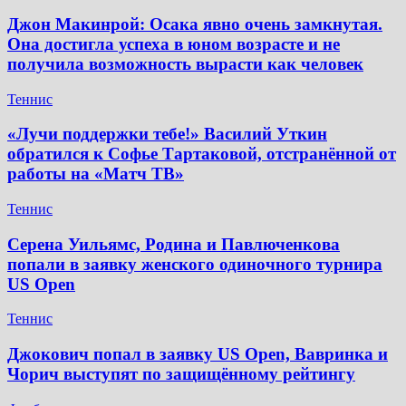
Джон Макинрой: Осака явно очень замкнутая.
Она достигла успеха в юном возрасте и не
получила возможность вырасти как человек
Теннис
«Лучи поддержки тебе!» Василий Уткин
обратился к Софье Тартаковой, отстранённой от
работы на «Матч ТВ»
Теннис
Серена Уильямс, Родина и Павлюченкова
попали в заявку женского одиночного турнира
US Open
Теннис
Джокович попал в заявку US Open, Вавринка и
Чорич выступят по защищённому рейтингу