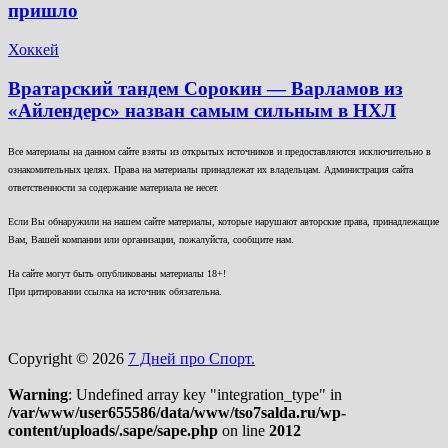
пришло
Хоккей
Вратарский тандем Сорокин — Варламов из
«Айлендерс» назван самым сильным в НХЛ
Все материалы на данном сайте взяты из открытых источников и предоставляются исключительно в
ознакомительных целях. Права на материалы принадлежат их владельцам. Администрация сайта
ответственности за содержание материала не несет.
Если Вы обнаружили на нашем сайте материалы, которые нарушают авторские права, принадлежащие
Вам, Вашей компании или организации, пожалуйста, сообщите нам.
На сайте могут быть опубликованы материалы 18+!
При цитировании ссылка на источник обязательна.
Copyright © 2026
7 Дней про Спорт.
Warning
: Undefined array key "integration_type" in
/var/www/user655586/data/www/tso7salda.ru/wp-
content/uploads/.sape/sape.php
on line
2012