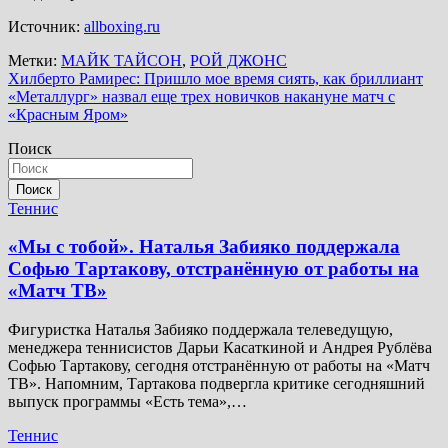
Источник:
allboxing.ru
Метки:
МАЙК ТАЙСОН
,
РОЙ ДЖОНС
Навигация
Хилберто Рамирес: Пришло мое время сиять, как бриллиант
«Металлург» назвал еще трех новичков накануне матч с
по
«Красным Яром»
записям
Поиск
Поиск
Теннис
«Мы с тобой». Наталья Забияко поддержала
Софью Тартакову, отстранённую от работы на
«Матч ТВ»
Фигуристка Наталья Забияко поддержала телеведущую,
менеджера теннисистов Дарьи Касаткиной и Андрея Рублёва
Софью Тартакову, сегодня отстранённую от работы на «Матч
ТВ». Напомним, Тартакова подвергла критике сегодняшний
выпуск программы «Есть тема»,…
Теннис