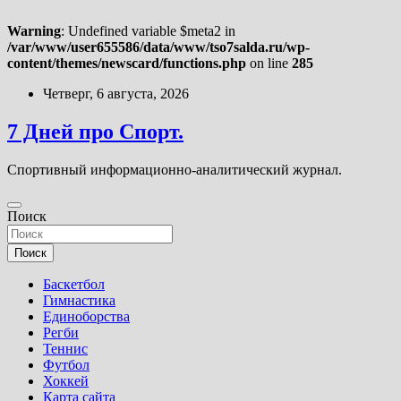
Warning
: Undefined variable $meta2 in
/var/www/user655586/data/www/tso7salda.ru/wp-
content/themes/newscard/functions.php
on line
285
Перейти
Четверг, 6 августа, 2026
к
содержимому
7 Дней про Спорт.
Спортивный информационно-аналитический журнал.
Поиск
Поиск
Баскетбол
Гимнастика
Единоборства
Регби
Теннис
Футбол
Хоккей
Карта сайта