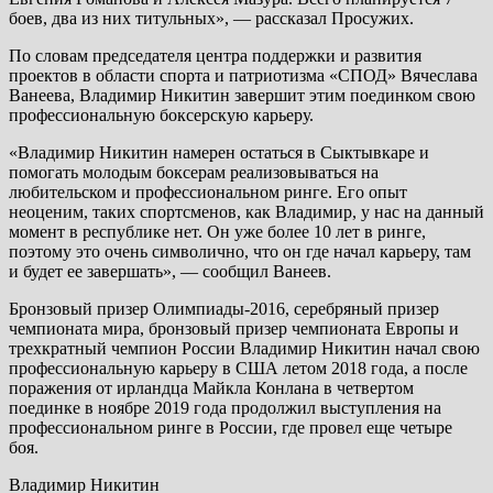
боев, два из них титульных», — рассказал Просужих.
По словам председателя центра поддержки и развития
проектов в области спорта и патриотизма «СПОД» Вячеслава
Ванеева, Владимир Никитин завершит этим поединком свою
профессиональную боксерскую карьеру.
«Владимир Никитин намерен остаться в Сыктывкаре и
помогать молодым боксерам реализовываться на
любительском и профессиональном ринге. Его опыт
неоценим, таких спортсменов, как Владимир, у нас на данный
момент в республике нет. Он уже более 10 лет в ринге,
поэтому это очень символично, что он где начал карьеру, там
и будет ее завершать», — сообщил Ванеев.
Бронзовый призер Олимпиады-2016, серебряный призер
чемпионата мира, бронзовый призер чемпионата Европы и
трехкратный чемпион России Владимир Никитин начал свою
профессиональную карьеру в США летом 2018 года, а после
поражения от ирландца Майкла Конлана в четвертом
поединке в ноябре 2019 года продолжил выступления на
профессиональном ринге в России, где провел еще четыре
боя.
Владимир Никитин