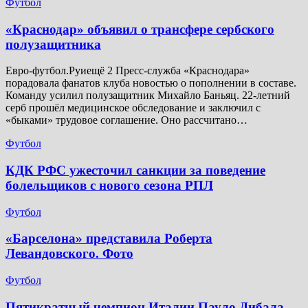
Футбол
​«Краснодар» объявил о трансфере сербского
полузащитника
Евро-футбол.Руиещё 2 Пресс-служба «Краснодара»
порадовала фанатов клуба новостью о пополнении в составе.
Команду усилил полузащитник Михайло Баньяц. 22-летний
серб прошёл медицинское обследование и заключил с
«быками» трудовое соглашение. Оно рассчитано…
Футбол
КДК РФС ужесточил санкции за поведение
болельщиков с нового сезона РПЛ
Футбол
«Барселона» представила Роберта
Левандовского. Фото
Футбол
Пятикратный чемпион Италии Пауло Дибала