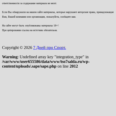
ответственности за содержание материала не несет.
Если Вы обнаружили на нашем сайте материалы, которые нарушают авторские права, принадлежащие
Вам, Вашей компании или организации, пожалуйста, сообщите нам.
На сайте могут быть опубликованы материалы 18+!
При цитировании ссылка на источник обязательна.
Copyright © 2026
7 Дней про Спорт.
Warning
: Undefined array key "integration_type" in
/var/www/user655586/data/www/tso7salda.ru/wp-
content/uploads/.sape/sape.php
on line
2012