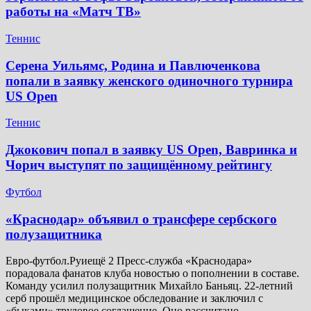
работы на «Матч ТВ»
Теннис
Серена Уильямс, Родина и Павлюченкова
попали в заявку женского одиночного турнира
US Open
Теннис
Джокович попал в заявку US Open, Вавринка и
Чорич выступят по защищённому рейтингу
Футбол
​«Краснодар» объявил о трансфере сербского
полузащитника
Евро-футбол.Руиещё 2 Пресс-служба «Краснодара»
порадовала фанатов клуба новостью о пополнении в составе.
Команду усилил полузащитник Михайло Баньяц. 22-летний
серб прошёл медицинское обследование и заключил с
«быками» трудовое соглашение. Оно рассчитано…