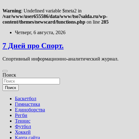
Warning
: Undefined variable $meta2 in
/var/www/user655586/data/www/tso7salda.ru/wp-
content/themes/newscard/functions.php
on line
285
Перейти
Четверг, 6 августа, 2026
к
содержимому
7 Дней про Спорт.
Спортивный информационно-аналитический журнал.
Поиск
Поиск
Баскетбол
Гимнастика
Единоборства
Регби
Теннис
Футбол
Хоккей
Карта сайта