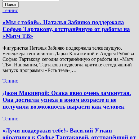
Поиск
Теннис
«Мы с тобой». Наталья Забияко поддержала
Софью Тартакову, отстранённую от работы на
«Матч ТВ»
Фигуристка Наталья Забияко поддержала телеведущую,
менеджера теннисистов Дарьи Касаткиной и Андрея Рублёва
Софью Тартакову, сегодня отстранённую от работы на «Матч
ТВ». Напомним, Тартакова подвергла критике сегодняшний
выпуск программы «Есть тема»,…
Теннис
Джон Макинрой: Осака явно очень замкнутая.
Она достигла успеха в юном возрасте и не
получила возможность вырасти как человек
Теннис
«Лучи поддержки тебе!» Василий Уткин
обратился к Софье Тартаковой, отстранённой от