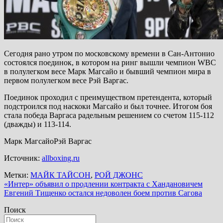
Сегодня рано утром по московскому времени в Сан-Антонио
состоялся поединок, в котором на ринг вышли чемпион WBC
в полулегком весе Марк Магсайо и бывший чемпион мира в
первом полулегком весе Рэй Варгас.
Поединок проходил с преимуществом претендента, который
подстроился под наскоки Магсайо и был точнее. Итогом боя
стала победа Варгаса радельным решением со счетом 115-112
(дважды) и 113-114.
Марк МагсайоРэй Варгас
Источник:
allboxing.ru
Метки:
МАЙК ТАЙСОН
,
РОЙ ДЖОНС
Навигация
«Интер» объявил о продлении контракта с Хандановичем
Евгений Тищенко остался недоволен боем против Сагова
по
Поиск
записям