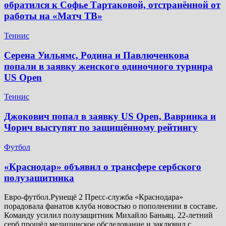
обратился к Софье Тартаковой, отстранённой от
работы на «Матч ТВ»
Теннис
Серена Уильямс, Родина и Павлюченкова
попали в заявку женского одиночного турнира
US Open
Теннис
Джокович попал в заявку US Open, Вавринка и
Чорич выступят по защищённому рейтингу
Футбол
​«Краснодар» объявил о трансфере сербского
полузащитника
Евро-футбол.Руиещё 2 Пресс-служба «Краснодара»
порадовала фанатов клуба новостью о пополнении в составе.
Команду усилил полузащитник Михайло Баньяц. 22-летний
серб прошёл медицинское обследование и заключил с