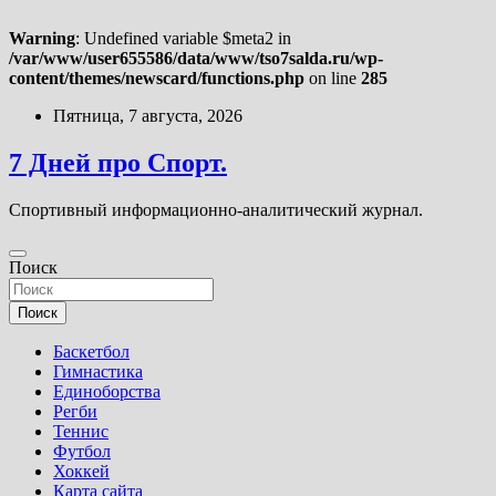
Warning
: Undefined variable $meta2 in
/var/www/user655586/data/www/tso7salda.ru/wp-
content/themes/newscard/functions.php
on line
285
Перейти
Пятница, 7 августа, 2026
к
содержимому
7 Дней про Спорт.
Спортивный информационно-аналитический журнал.
Поиск
Поиск
Баскетбол
Гимнастика
Единоборства
Регби
Теннис
Футбол
Хоккей
Карта сайта