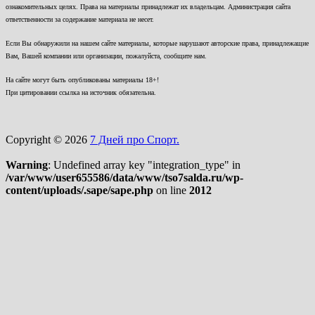
ознакомительных целях. Права на материалы принадлежат их владельцам. Администрация сайта
ответственности за содержание материала не несет.
Если Вы обнаружили на нашем сайте материалы, которые нарушают авторские права, принадлежащие
Вам, Вашей компании или организации, пожалуйста, сообщите нам.
На сайте могут быть опубликованы материалы 18+!
При цитировании ссылка на источник обязательна.
Copyright © 2026
7 Дней про Спорт.
Warning
: Undefined array key "integration_type" in
/var/www/user655586/data/www/tso7salda.ru/wp-
content/uploads/.sape/sape.php
on line
2012