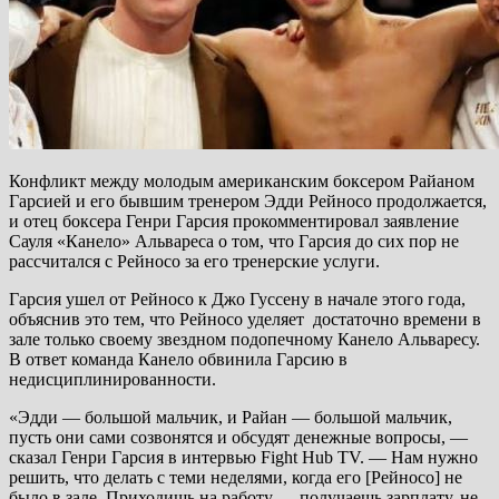
Конфликт между молодым американским боксером Райаном
Гарсией и его бывшим тренером Эдди Рейносо продолжается,
и отец боксера Генри Гарсия прокомментировал заявление
Сауля «Канело» Альвареса о том, что Гарсия до сих пор не
рассчитался с Рейносо за его тренерские услуги.
Гарсия ушел от Рейносо к Джо Гуссену в начале этого года,
объяснив это тем, что Рейносо уделяет достаточно времени в
зале только своему звездном подопечному Канело Альваресу.
В ответ команда Канело обвинила Гарсию в
недисциплинированности.
«Эдди — большой мальчик, и Райан — большой мальчик,
пусть они сами созвонятся и обсудят денежные вопросы, —
сказал Генри Гарсия в интервью Fight Hub TV. — Нам нужно
решить, что делать с теми неделями, когда его [Рейносо] не
было в зале. Приходишь на работу — получаешь зарплату, не