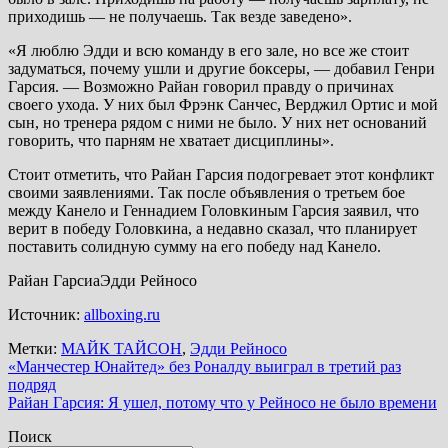
приходишь — не получаешь. Так везде заведено».
«Я люблю Эдди и всю команду в его зале, но все же стоит
задуматься, почему ушли и другие боксеры, — добавил Генри
Гарсия. — Возможно Райан говорил правду о причинах
своего ухода. У них был Фрэнк Санчес, Верджил Ортис и мой
сын, но тренера рядом с ними не было. У них нет оснований
говорить, что парням не хватает дисциплины».
Стоит отметить, что Райан Гарсия подогревает этот конфликт
своими заявлениями. Так после объявления о третьем бое
между Канело и Геннадием Головкиным Гарсия заявил, что
верит в победу Головкина, а недавно сказал, что планирует
поставить солидную сумму на его победу над Канело.
Райан ГарсиаЭдди Рейносо
Источник:
allboxing.ru
Метки:
МАЙК ТАЙСОН
,
Эдди Рейносо
Навигация
«Манчестер Юнайтед» без Роналду выиграл в третий раз
подряд
по
Райан Гарсия: Я ушел, потому что у Рейносо не было времени
записям
Поиск