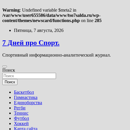
Warning
: Undefined variable $meta2 in
/var/www/user655586/data/www/tso7salda.ru/wp-
content/themes/newscard/functions.php
on line
285
Перейти
Пятница, 7 августа, 2026
к
содержимому
7 Дней про Спорт.
Спортивный информационно-аналитический журнал.
Поиск
Поиск
Баскетбол
Гимнастика
Единоборства
Регби
Теннис
Футбол
Хоккей
Карта сайта