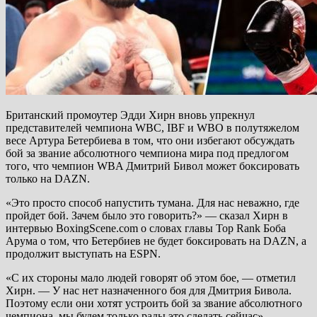
Британский промоутер Эдди Хирн вновь упрекнул
представителей чемпиона WBC, IBF и WBO в полутяжелом
весе Артура Бетербиева в том, что они избегают обсуждать
бой за звание абсолютного чемпиона мира под предлогом
того, что чемпион WBA Дмитрий Бивол может боксировать
только на DAZN.
«Это просто способ напустить тумана. Для нас неважно, где
пройдет бой. Зачем было это говорить?» — сказал Хирн в
интервью BoxingScene.com о словах главы Top Rank Боба
Арума о том, что Бетербиев не будет боксировать на DAZN, а
продолжит выступать на ESPN.
«С их стороны мало людей говорят об этом бое, — отметил
Хирн. — У нас нет назначенного боя для Дмитрия Бивола.
Поэтому если они хотят устроить бой за звание абсолютного
чемпиона, мы будем только рады это сделать сейчас».