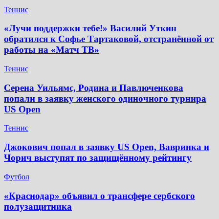
Теннис
«Лучи поддержки тебе!» Василий Уткин
обратился к Софье Тартаковой, отстранённой от
работы на «Матч ТВ»
Теннис
Серена Уильямс, Родина и Павлюченкова
попали в заявку женского одиночного турнира
US Open
Теннис
Джокович попал в заявку US Open, Вавринка и
Чорич выступят по защищённому рейтингу
Футбол
​«Краснодар» объявил о трансфере сербского
полузащитника