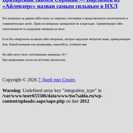
«Айлендерс» назван самым сильным в НХЛ
Все материалы на данном сайте взяты из открытых источников и предоставляются исключительно в
ознакомительных целях. Права на материалы принадлежат их владельцам. Администрация сайта
ответственности за содержание материала не несет.
Если Вы обнаружили на нашем сайте материалы, которые нарушают авторские права, принадлежащие
Вам, Вашей компании или организации, пожалуйста, сообщите нам.
На сайте могут быть опубликованы материалы 18+!
При цитировании ссылка на источник обязательна.
Copyright © 2026
7 Дней про Спорт.
Warning
: Undefined array key "integration_type" in
/var/www/user655586/data/www/tso7salda.ru/wp-
content/uploads/.sape/sape.php
on line
2012