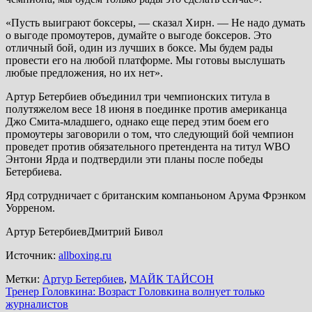
«Пусть выиграют боксеры, — сказал Хирн. — Не надо думать
о выгоде промоутеров, думайте о выгоде боксеров. Это
отличный бой, один из лучших в боксе. Мы будем рады
провести его на любой платформе. Мы готовы выслушать
любые предложения, но их нет».
Артур Бетербиев объединил три чемпионских титула в
полутяжелом весе 18 июня в поединке против американца
Джо Смита-младшего, однако еще перед этим боем его
промоутеры заговорили о том, что следующий бой чемпион
проведет против обязательного претендента на титул WBO
Энтони Ярда и подтвердили эти планы после победы
Бетербиева.
Ярд сотрудничает с британским компаньоном Арума Фрэнком
Уорреном.
Артур БетербиевДмитрий Бивол
Источник:
allboxing.ru
Метки:
Артур Бетербиев
,
МАЙК ТАЙСОН
Навигация
Тренер Головкина: Возраст Головкина волнует только
журналистов