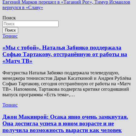
по
Евгений Марков перешел в «Таганий Рог», Тимур Исмаилов
записям
вернулся в «Славу»
Поиск
Поиск
Теннис
«Мы с тобой». Наталья Забияко поддержала
Софью Тартакову, отстранённую от работы на
«Матч ТВ»
Фигуристка Наталья Забияко поддержала телеведущую,
менеджера теннисистов Дарьи Касаткиной и Андрея Рублёва
Софью Тартакову, сегодня отстранённую от работы на «Матч
ТВ». Напомним, Тартакова подвергла критике сегодняшний
выпуск программы «Есть тема»,…
Теннис
Джон Макинрой: Осака явно очень замкнутая.
Она достигла успеха в юном возрасте и не
получила возможность вырасти как человек